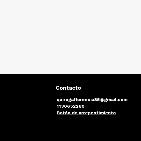
Contacto
quirogaflorencia85@gmail.com
1130652280
Botón de arrepentimiento