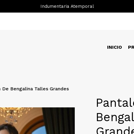
Indumentaria Atemporal
INICIO
P
n De Bengalina Talles Grandes
Panta
Bengal
Grand