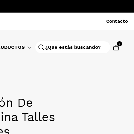
Contacto
0
RODUCTOS
lón De
ina Talles
es